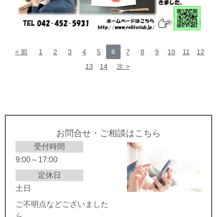
前
1
2
3
4
5
6
7
8
9
10
11
12
13
14
次
お問合せ・ご相談はこちら
受付時間
9:00～17:00
定休日
土日
ご不明点などございました
ら、