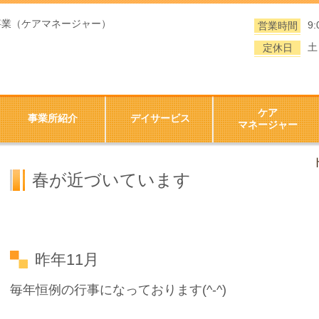
事業（ケアマネージャー）
9:
営業時間
土
定休日
）
ケア
事業所紹介
デイサービス
マネージャー
春が近づいています
昨年11月
毎年恒例の行事になっております(^-^)