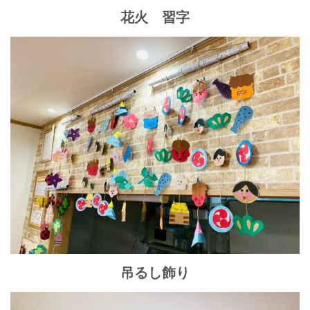
花火 習字
吊るし飾り