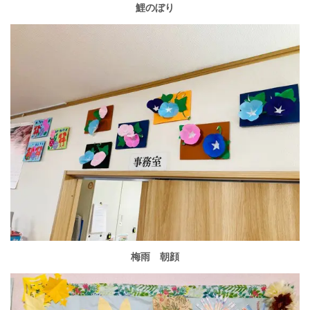
鯉のぼり
梅雨 朝顔