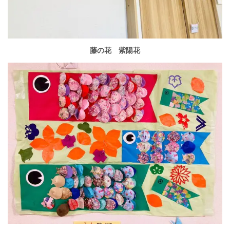
藤の花 紫陽花