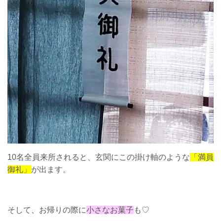
10名全員来所されると、玄関にこの掛け軸のような
「満員
御礼」
が出ます。
そして、お帰りの際に
小さなお菓子
も♡