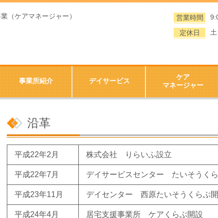
事業（ケアマネージャー）
9:
営業時間
土
定休日
）
ケア
事業所紹介
デイサービス
マネージャー
沿革
平成22年2月
株式会社 りらいふ設立
平成22年7月
デイサービスセンター たいそうく
平成23年11月
デイセンター 西原たいそうくらぶ
平成24年4月
居宅支援事業所 ケアくらぶ開設